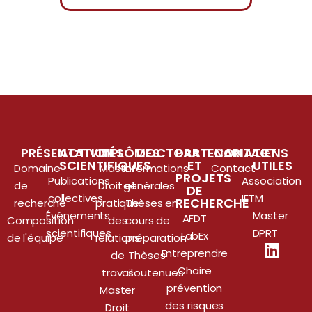
PRÉSENTATION
ACTIVITÉS
DIPLÔMES
DOCTORAT
PARTENARIATS
CONTACT
LIENS
SCIENTIFIQUES
ET
UTILES
Domaine
Master
Informations
Contact
PROJETS
Publications
Association
de
Droit et
générales
DE
collectives
IETM
RECHERCHE
recherche
pratique
Thèses en
Événements
Master
AFDT
Composition
des
cours de
scientifiques
DPRT
LabEx
de l'équipe
relations
préparation
Entreprendre
de
Thèses
Chaire
travail
soutenues
prévention
Master
des risques
Droit