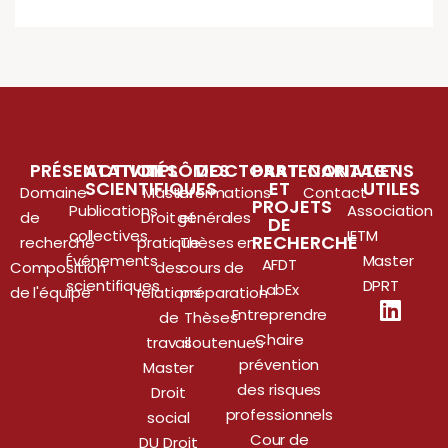
PRÉSENTATION
ACTIVITÉS
DIPLÔMES
DOCTORAT
PARTENARIATS
CONTACT
LIENS
SCIENTIFIQUES
ET
UTILES
Domaine
Master
Informations
Contact
PROJETS
Publications
Association
de
Droit et
générales
DE
collectives
IETM
RECHERCHE
recherche
pratique
Thèses en
Événements
Master
AFDT
Composition
des
cours de
scientifiques
DPRT
LabEx
de l'équipe
relations
préparation
Entreprendre
de
Thèses
Chaire
travail
soutenues
prévention
Master
des risques
Droit
professionnels
social
Cour de
DU Droit