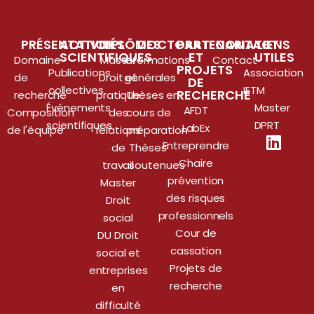
PRÉSENTATION
ACTIVITÉS
DIPLÔMES
DOCTORAT
PARTENARIATS
CONTACT
LIENS
SCIENTIFIQUES
ET
UTILES
Domaine
Master
Informations
Contact
PROJETS
Publications
Association
de
Droit et
générales
DE
collectives
IETM
RECHERCHE
recherche
pratique
Thèses en
Événements
Master
AFDT
Composition
des
cours de
scientifiques
DPRT
LabEx
de l'équipe
relations
préparation
Entreprendre
de
Thèses
Chaire
travail
soutenues
prévention
Master
des risques
Droit
professionnels
social
Cour de
DU Droit
cassation
social et
Projets de
entreprises
recherche
en
difficulté